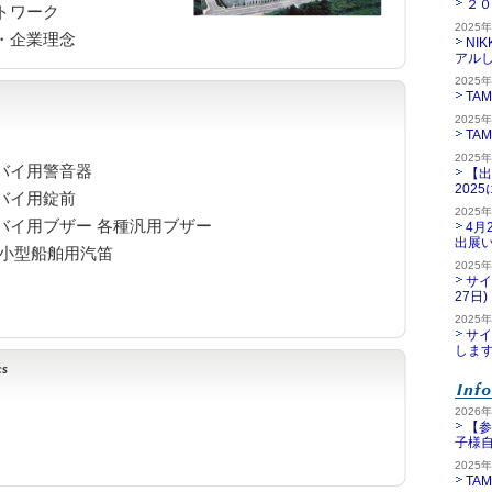
２０
トワーク
2025
・企業理念
NI
アル
2025
TA
2025
TA
2025
バイ用警音器
【出
202
バイ用錠前
2025
バイ用ブザー 各種汎用ブザー
4月
出展
 小型船舶用汽笛
2025
サイ
27日)
2025
サイ
しま
2026
【参
子様
2025
TA