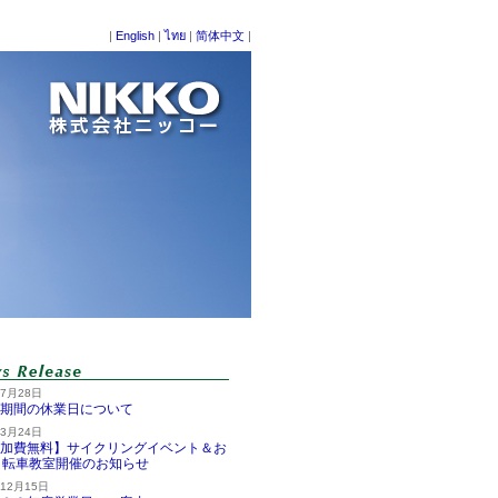
|
English
|
ไทย
|
简体中文
|
年7月28日
期間の休業日について
年3月24日
加費無料】サイクリングイベント＆お
自転車教室開催のお知らせ
年12月15日