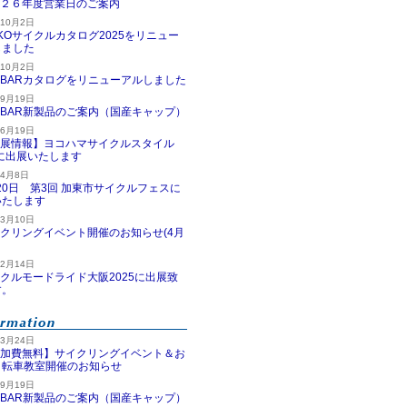
２６年度営業日のご案内
年10月2日
KKOサイクルカタログ2025をリニュー
しました
年10月2日
MBARカタログをリニューアルしました
年9月19日
MBAR新製品のご案内（国産キャップ）
年6月19日
展情報】ヨコハマサイクルスタイル
5に出展いたします
年4月8日
20日 第3回 加東市サイクルフェスに
いたします
年3月10日
クリングイベント開催のお知らせ(4月
年2月14日
クルモードライド大阪2025に出展致
す。
年3月24日
加費無料】サイクリングイベント＆お
自転車教室開催のお知らせ
年9月19日
MBAR新製品のご案内（国産キャップ）