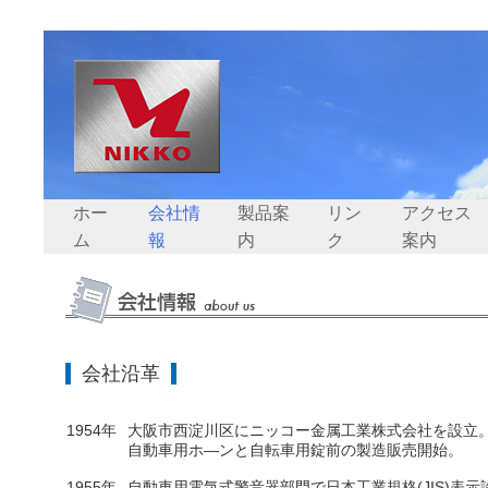
ホー
会社情
製品案
リン
アクセス
ム
報
内
ク
案内
会社沿革
1954年
大阪市西淀川区にニッコー金属工業株式会社を設立。
自動車用ホ—ンと自転車用錠前の製造販売開始。
1955年
自動車用電気式警音器部門で日本工業規格(JIS)表