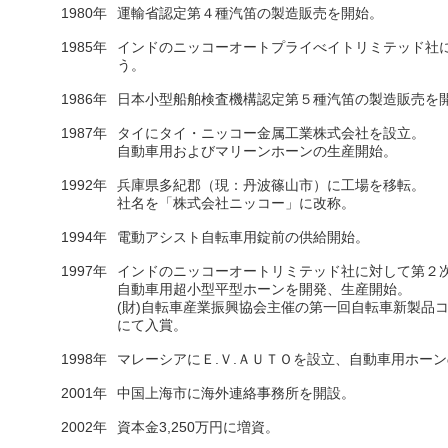
1980年
運輸省認定第４種汽笛の製造販売を開始。
1985年
インドのニッコーオートプライべイトリミテッド社
う。
1986年
日本小型船舶検査機構認定第５種汽笛の製造販売を
1987年
タイにタイ・ニッコー金属工業株式会社を設立。
自動車用およびマリーンホーンの生産開始。
1992年
兵庫県多紀郡（現：丹波篠山市）に工場を移転。
社名を「株式会社ニッコー」に改称。
1994年
電動アシスト自転車用錠前の供給開始。
1997年
インドのニッコーオートリミテッド社に対して第２
自動車用超小型平型ホーンを開発、生産開始。
(財)自転車産業振興協会主催の第一回自転車新製品コ
にて入賞。
1998年
マレーシアにＥ.Ｖ.ＡＵＴＯを設立、自動車用ホー
2001年
中国上海市に海外連絡事務所を開設。
2002年
資本金3,250万円に増資。