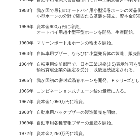
1958年
我が国で最初のオートバイ用小型渦巻ホーンの製品
小型ホーンの分野で確固たる基盤を確立。資本金65
1959年
資本金900万円に増資。
オートバイ用超小型平型ホーンを開発、生産開始。
1960年
マリーンボート用ホーンの輸出を開始。
1963年
自転車用ブザー、ならびに小型発音体の製造、販売
1964年
自転車用錠前部門で、日本工業規格(JIS)表示許可を
輸出貢献企業の認定を受け、以後連続認定される。
1965年
我が国初の密封式渦巻ホーンを開発、Ｐシリ−ズと
1966年
コンビネーション式チエーン錠の量産に入る。
1967年
資本金1,050万円に増資。
1968年
自動車用バックブザーの製造販売を開始。
1969年
自動車用各種警報ブザーの量産を開始。
1972年
資本金2,250万円に増資。