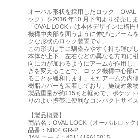
オーバル形状を採用したロック「OVAL 
ック）を2016 年10 月下旬より発売し
「OVAL LOCK」は本体デザインに楕
機構中央部を囲うように伸びたアーム
クな形状のロック装置です。
この形状は手に馴染みやすく持ち運び
本体が上下・左右などの異なる方向に
向に力が加わるようにアームが作用し
きを変えることで、ロック機構中心部
ることを緩和します。またアームの内
樹脂カバーを装着しており、施錠対象
製品重量が約115ｇと軽めで、ポケッ
りのよい携帯に便利なコンパクトサイ
【製品概要】
商品名：OVAL LOCK（オーバルロック
品番：N804 GR-P
JAN コード：4511418615015