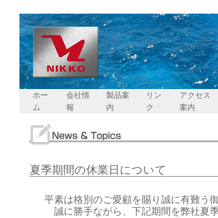
ホー
会社情
製品案
リン
アクセス
ム
報
内
ク
案内
夏季期間の休業日について
平素は格別のご愛顧を賜り誠に有難う
誠に勝手ながら、下記期間を弊社夏季