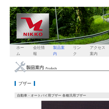
ホー
会社情
製品案
リン
アクセス
ム
報
内
ク
案内
ブザー
自動車・オートバイ用ブザー 各種汎用ブザー