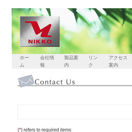
ホー
会社情
製品案
リン
アクセス
ム
報
内
ク
案内
(
*
) refers to required items