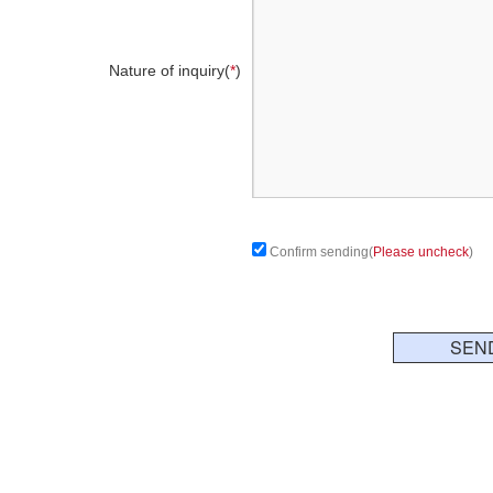
Nature of inquiry(
*
)
Confirm sending(
Please uncheck
)