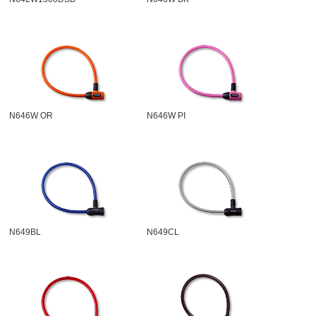
N646W OR
N646W PI
N649BL
N649CL