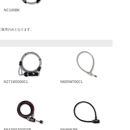
NC100BK
ご販売のみとなります。
N271W2000CL
N605W700CL
N642W1500DSB
N646W BK