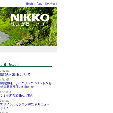
|
English
|
ไทย
|
简体中文
|
案内｜錠前
年7月28日
期間の休業日について
年3月24日
加費無料】サイクリングイベント＆お
自転車教室開催のお知らせ
年12月15日
２６年度営業日のご案内
年10月2日
KKOサイクルカタログ2025をリニュー
しました