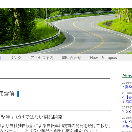
内
リンク
アクセス案内
問い合わせ
News ＆ Topics
製品
2026
夏季
用錠前
2026
【参
子様
2025
２０
・堅牢」だけではない製品開発
2025
NI
時より自社独自設計による自転車用錠前の開発を続けており、
アル
をベースに、より良い製品の創出に取り組んでいます。