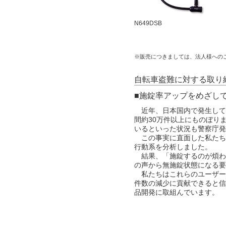
N649DSB
※販売につきましては、法人様への
自転車盗難に対する取り
■施錠率アップをめざし
近年、日本国内で発生して
間約30万件以上にものぼり
いるといった状況も警察庁発
この事実に直面した私たちは
行動系を分析しました。
結果、「施錠するのが煩わ
の声から無施錠状態になる要
私たちはこれらのユーザー
件数の減少に貢献できると信
品開発に取組んでいます。