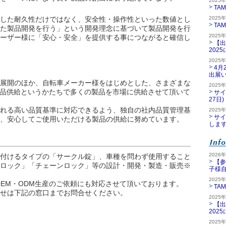
2025
TA
した耐久性だけではなく、安全性・操作性といった数値とし
2025
TA
た製品開発を行う」という開発理念に基づいて製品開発を行
2025
ーザー様に「安心・安全」を提供する事につながると確信し
【出
202
2025
4月
出展
展開のほか、自転車メーカー様をはじめとした、さまざまな
2025
M製品供給というかたちで多くの製品を市場に供給させて頂いて
サイ
27日)
れる高い品質基準に対応できるよう、独自の社内品質管理基
2025
サイ
、安心してご使用いただける製品の供給に努めています。
しま
2026
付けるタイプの「サークル錠」、車種を問わず使用すること
【参
ロック」「チェーンロック」等の設計・開発・製造・販売※
子様
2025
EM・ODM生産のご依頼にも対応させて頂いております。
TA
せは下記の窓口までお問合せください。
2025
【出
）
202
2025