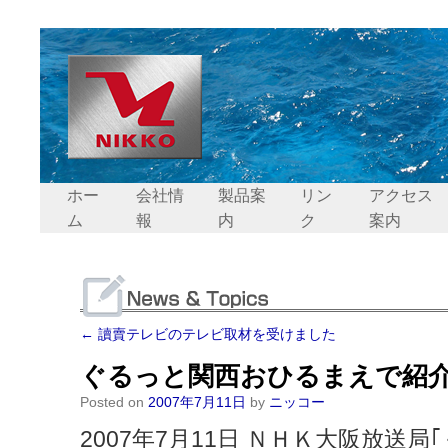
ホー
会社情
製品案
リン
アクセス
ム
報
内
ク
案内
←
讀賣テレビのテレビ取材を受けました
ぐるっと関西おひるまえで紹
Posted on
2007年7月11日
by
ニッコー
2007年7月11日 ＮＨＫ大阪放送