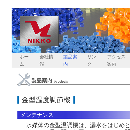
ホー
会社情
製品案
リン
アクセス
ム
報
内
ク
案内
金型温度調節機
メンテナンス
水媒体の金型温調機は、漏水をはじめ