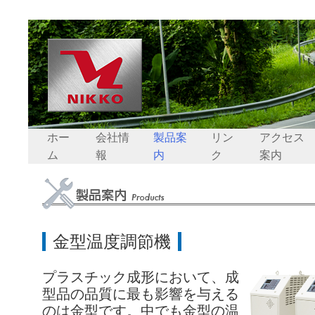
ホー
会社情
製品案
リン
アクセス
ム
報
内
ク
案内
金型温度調節機
プラスチック成形において、成
型品の品質に最も影響を与える
のは金型です。中でも金型の温