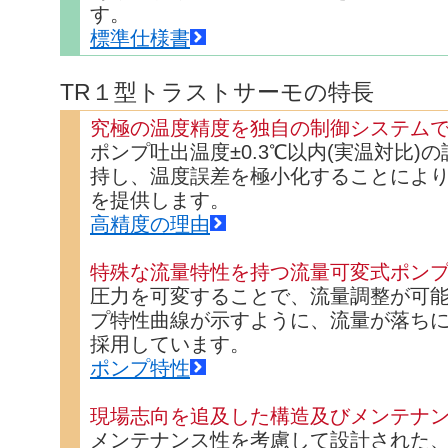
す。
標準仕様書
TR１型トラストサーモの特長
究極の温度精度を独自の制御システム
ポンプ吐出温度±0.3℃以内(実温対比)
持し、温度誤差を極小化することによ
を提供します。
高精度の理由
特殊な流量特性を持つ流量可変式ポン
圧力を可変することで、流量調整が可
プ特性曲線が示すように、流量が落ち
採用しています。
ポンプ特性
現場志向を追及した構造及びメンテナ
メンテナンス性を考慮して設計された