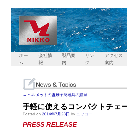
ホー
会社情
製品案
リン
アクセス
ム
報
内
ク
案内
←
ヘルメットの盗難予防器具の贈呈
手軽に使えるコンパクトチェ
Posted on
2014年7月23日
by
ニッコー
PRESS RELEASE