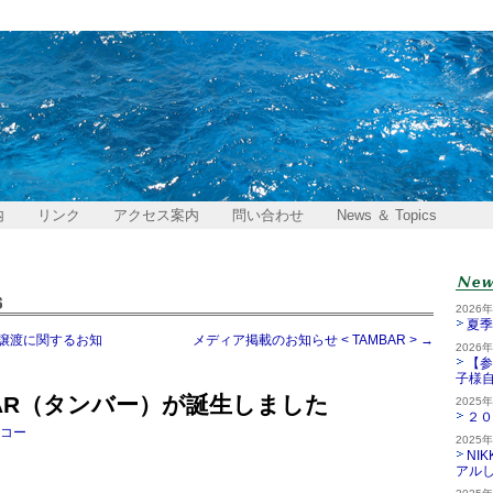
内
リンク
アクセス案内
問い合わせ
News ＆ Topics
2026
夏季
譲渡に関するお知
メディア掲載のお知らせ < TAMBAR >
→
2026
【参
子様
BAR（タンバー）が誕生しました
2025
２０
コー
2025
NI
アル