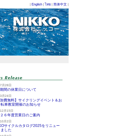
|
English
|
ไทย
|
简体中文
|
年7月28日
期間の休業日について
年3月24日
加費無料】サイクリングイベント＆お
自転車教室開催のお知らせ
年12月15日
２６年度営業日のご案内
年10月2日
KKOサイクルカタログ2025をリニュー
しました