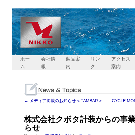
ホー
会社情
製品案
リン
アクセス
ム
報
内
ク
案内
←
メディア掲載のお知らせ < TAMBAR >
CYCLE MO
株式会社クボタ計装からの事
らせ