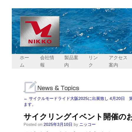
ホー
会社情
製品案
リン
アクセス
ム
報
内
ク
案内
←
サイクルモードライド大阪2025に出展致し
4月20日 
ます。
サイクリングイベント開催のお知
Posted on
2025年3月10日
by
ニッコー