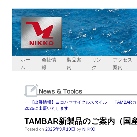
ホー
会社情
製品案
リン
アクセス
ム
報
内
ク
案内
←
【出展情報】ヨコハマサイクルスタイル
TAMBA
2025に出展いたします
TAMBAR新製品のご案内（国
Posted on
2025年9月19日
by
NIKKO